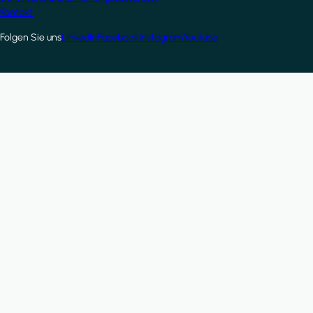
Footer
Kontakt
Folgen Sie uns
LinkedIn
Facebook
Instagram
Youtube