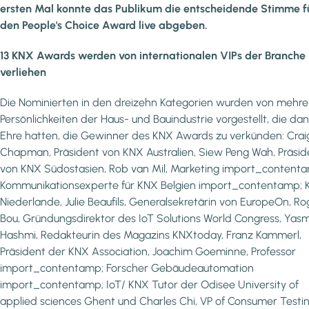
ersten Mal konnte das Publikum die entscheidende Stimme f
den People's Choice Award live abgeben.
13 KNX Awards werden von internationalen VIPs der Branche
verliehen
Die Nominierten in den dreizehn Kategorien wurden von mehre
Persönlichkeiten der Haus- und Bauindustrie vorgestellt, die dan
Ehre hatten, die Gewinner des KNX Awards zu verkünden: Crai
Chapman, Präsident von KNX Australien, Siew Peng Wah, Präsid
von KNX Südostasien, Rob van Mil, Marketing import_content
Kommunikationsexperte für KNX Belgien import_contentamp;
Niederlande, Julie Beaufils, Generalsekretärin von EuropeOn, Ro
Bou, Gründungsdirektor des IoT Solutions World Congress, Yas
Hashmi, Redakteurin des Magazins KNXtoday, Franz Kammerl,
Präsident der KNX Association, Joachim Goeminne, Professor
import_contentamp; Forscher Gebäudeautomation
import_contentamp; IoT/ KNX Tutor der Odisee University of
applied sciences Ghent und Charles Chi, VP of Consumer Testi