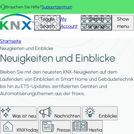
Direkt zum Inhalt
Brauchen Sie Hilfe?
Supportzentrum
KNX - Homepage
Toggle
My
Switch
Show
Search
Account
Language
menu
Startseite
Neuigkeiten und Einblicke
Neuigkeiten und Einblicke
Bleiben Sie mit den neuesten KNX-Neuigkeiten auf dem
Laufenden: von Einblicken in Smart Home und Gebäudetechnik
bis hin zu ETS-Updates, zertifizierten Geräten und
Automatisierungsthemen aus der Praxis.
Was ist neu
Nachrichten
Einblicke
KNXtoday
Presse
Hestia