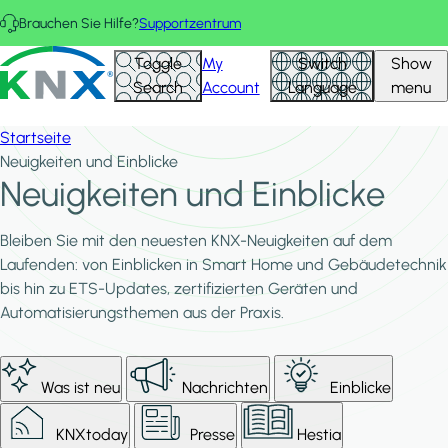
Direkt zum Inhalt
Brauchen Sie Hilfe?
Supportzentrum
KNX - Homepage
Toggle
My
Switch
Show
Search
Account
Language
menu
Startseite
Neuigkeiten und Einblicke
Neuigkeiten und Einblicke
Bleiben Sie mit den neuesten KNX-Neuigkeiten auf dem
Laufenden: von Einblicken in Smart Home und Gebäudetechnik
bis hin zu ETS-Updates, zertifizierten Geräten und
Automatisierungsthemen aus der Praxis.
Was ist neu
Nachrichten
Einblicke
KNXtoday
Presse
Hestia