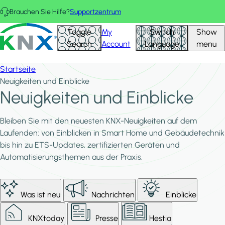
Direkt zum Inhalt
Brauchen Sie Hilfe?
Supportzentrum
KNX - Homepage
Toggle
My
Switch
Show
Search
Account
Language
menu
Startseite
Neuigkeiten und Einblicke
Neuigkeiten und Einblicke
Bleiben Sie mit den neuesten KNX-Neuigkeiten auf dem
Laufenden: von Einblicken in Smart Home und Gebäudetechnik
bis hin zu ETS-Updates, zertifizierten Geräten und
Automatisierungsthemen aus der Praxis.
Was ist neu
Nachrichten
Einblicke
KNXtoday
Presse
Hestia