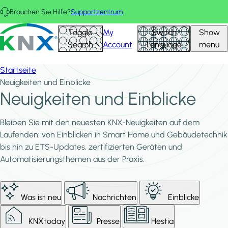
Direkt zum Inhalt
Brauchen Sie Hilfe?
Supportzentrum
KNX - Homepage
Toggle
My
Switch
Show
Search
Account
Language
menu
Startseite
Neuigkeiten und Einblicke
Neuigkeiten und Einblicke
Bleiben Sie mit den neuesten KNX-Neuigkeiten auf dem
Laufenden: von Einblicken in Smart Home und Gebäudetechnik
bis hin zu ETS-Updates, zertifizierten Geräten und
Automatisierungsthemen aus der Praxis.
Was ist neu
Nachrichten
Einblicke
KNXtoday
Presse
Hestia