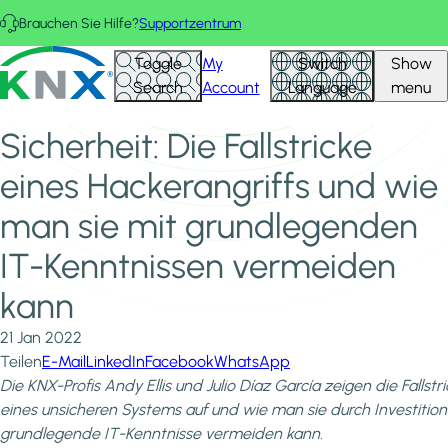
Direkt zum Inhalt
Brauchen Sie Hilfe?
Supportzentrum
Startseite
Neuigkeiten und Einblicke
KNX - Homepage
Toggle
My
Switch
Show
Sicherheit: Die Fallstricke eines Hackerangriffs und wie man
Search
Account
Language
menu
sie mit grundlegenden IT-Kenntnissen vermeiden kann
Sicherheit: Die Fallstricke
eines Hackerangriffs und wie
man sie mit grundlegenden
IT-Kenntnissen vermeiden
kann
21 Jan 2022
Teilen
E-Mail
LinkedIn
Facebook
WhatsApp
Die KNX-Profis Andy Ellis und Julio Díaz García zeigen die Fallstr
eines unsicheren Systems auf und wie man sie durch Investition
grundlegende IT-Kenntnisse vermeiden kann.