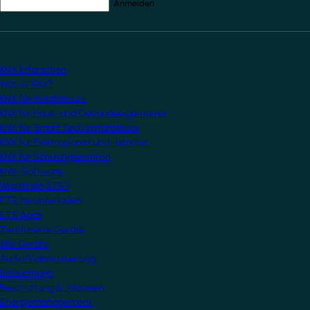
Ihre E-Mail-Adresse
*
KNX Erforschen
Was ist KNX?
KNX für Installateure
KNX für Haus- und Gebäudeeigentümer
KNX für Smart Tech Installateure
KNX für Elektroplaner und -berater
KNX für Schulungszentren
KNX-Software
Was ist die ETS?
ETS herunterladen
ETS Apps
Zertifizierte Geräte
Alle Geräte
Audio/Videosteuerung
Beleuchtung
Beschattung & Jalousien
Energiemanagement