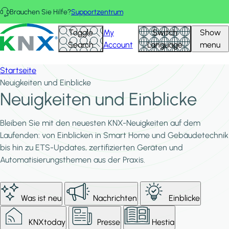
Direkt zum Inhalt
Brauchen Sie Hilfe?
Supportzentrum
KNX - Homepage
Toggle
My
Switch
Show
Search
Account
Language
menu
Startseite
Neuigkeiten und Einblicke
Neuigkeiten und Einblicke
Bleiben Sie mit den neuesten KNX-Neuigkeiten auf dem
Laufenden: von Einblicken in Smart Home und Gebäudetechnik
bis hin zu ETS-Updates, zertifizierten Geräten und
Automatisierungsthemen aus der Praxis.
Was ist neu
Nachrichten
Einblicke
KNXtoday
Presse
Hestia