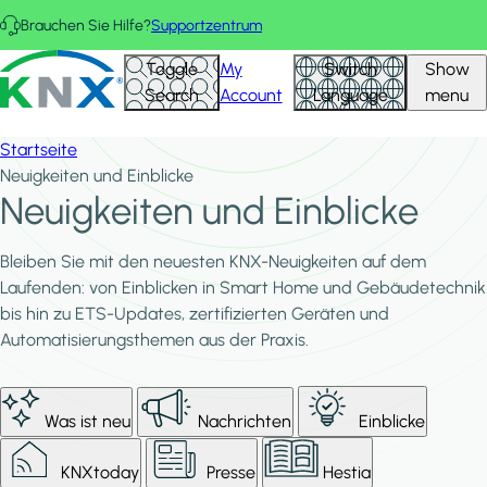
Direkt zum Inhalt
Brauchen Sie Hilfe?
Supportzentrum
KNX - Homepage
Toggle
My
Switch
Show
Search
Account
Language
menu
Startseite
Neuigkeiten und Einblicke
Neuigkeiten und Einblicke
Bleiben Sie mit den neuesten KNX-Neuigkeiten auf dem
Laufenden: von Einblicken in Smart Home und Gebäudetechnik
bis hin zu ETS-Updates, zertifizierten Geräten und
Automatisierungsthemen aus der Praxis.
Was ist neu
Nachrichten
Einblicke
KNXtoday
Presse
Hestia