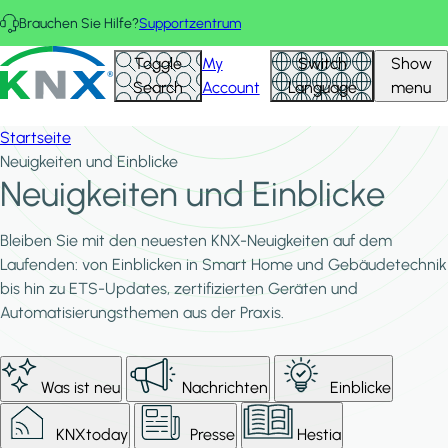
Direkt zum Inhalt
Brauchen Sie Hilfe?
Supportzentrum
KNX - Homepage
Toggle
My
Switch
Show
Search
Account
Language
menu
Startseite
Neuigkeiten und Einblicke
Neuigkeiten und Einblicke
Bleiben Sie mit den neuesten KNX-Neuigkeiten auf dem
Laufenden: von Einblicken in Smart Home und Gebäudetechnik
bis hin zu ETS-Updates, zertifizierten Geräten und
Automatisierungsthemen aus der Praxis.
Was ist neu
Nachrichten
Einblicke
KNXtoday
Presse
Hestia