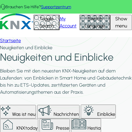
Direkt zum Inhalt
Brauchen Sie Hilfe?
Supportzentrum
KNX - Homepage
Toggle
My
Switch
Show
Search
Account
Language
menu
Startseite
Neuigkeiten und Einblicke
Neuigkeiten und Einblicke
Bleiben Sie mit den neuesten KNX-Neuigkeiten auf dem
Laufenden: von Einblicken in Smart Home und Gebäudetechnik
bis hin zu ETS-Updates, zertifizierten Geräten und
Automatisierungsthemen aus der Praxis.
Was ist neu
Nachrichten
Einblicke
KNXtoday
Presse
Hestia