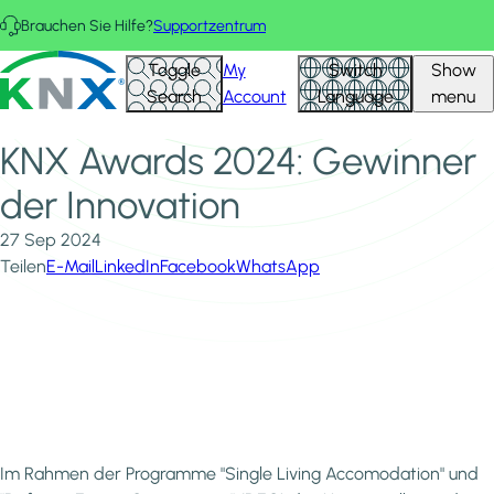
Direkt zum Inhalt
Brauchen Sie Hilfe?
Supportzentrum
Startseite
Neuigkeiten und Einblicke
KNX - Homepage
Toggle
My
Switch
Show
KNX Awards 2024: Gewinner der Innovation
Search
Account
Language
menu
KNX Awards 2024: Gewinner
der Innovation
27 Sep 2024
Teilen
E-Mail
LinkedIn
Facebook
WhatsApp
Im Rahmen der Programme "Single Living Accomodation" und