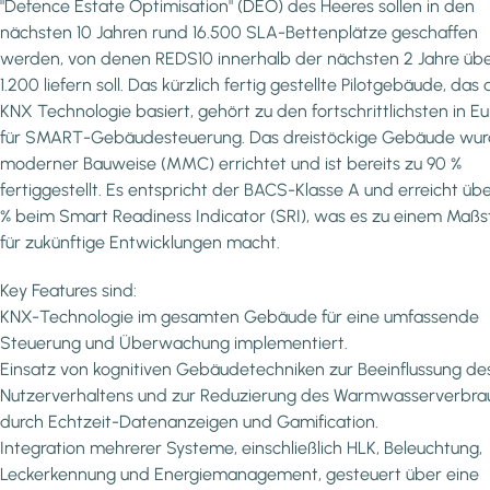
"Defence Estate Optimisation" (DEO) des Heeres sollen in den
nächsten 10 Jahren rund 16.500 SLA-Bettenplätze geschaffen
werden, von denen REDS10 innerhalb der nächsten 2 Jahre üb
1.200 liefern soll. Das kürzlich fertig gestellte Pilotgebäude, das 
KNX Technologie basiert, gehört zu den fortschrittlichsten in E
für SMART-Gebäudesteuerung. Das dreistöckige Gebäude wur
moderner Bauweise (MMC) errichtet und ist bereits zu 90 %
fertiggestellt. Es entspricht der BACS-Klasse A und erreicht üb
% beim Smart Readiness Indicator (SRI), was es zu einem Maß
für zukünftige Entwicklungen macht.
Key Features sind:
KNX-Technologie im gesamten Gebäude für eine umfassende
Steuerung und Überwachung implementiert.
Einsatz von kognitiven Gebäudetechniken zur Beeinflussung de
Nutzerverhaltens und zur Reduzierung des Warmwasserverbra
durch Echtzeit-Datenanzeigen und Gamification.
Integration mehrerer Systeme, einschließlich HLK, Beleuchtung,
Leckerkennung und Energiemanagement, gesteuert über eine