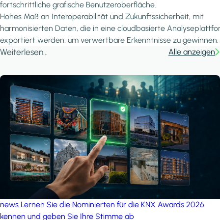
fortschrittliche grafische Benutzeroberfläche.
Hohes Maß an Interoperabilität und Zukunftssicherheit, mit
harmonisierten Daten, die in eine cloudbasierte Analyseplattf
exportiert werden, um verwertbare Erkenntnisse zu gewinnen.
Weiterlesen...
Alle anzeigen
news
Lernen Sie die Nominierten für die KNX Awards 2026
kennen und geben Sie Ihre Stimme ab