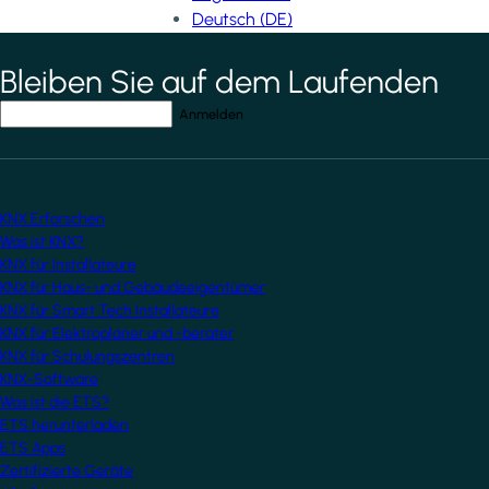
Deutsch (DE)
Bleiben Sie auf dem Laufenden
*
indicates required field
Ihre E-Mail-Adresse
*
KNX Erforschen
Was ist KNX?
KNX für Installateure
KNX für Haus- und Gebäudeeigentümer
KNX für Smart Tech Installateure
KNX für Elektroplaner und -berater
KNX für Schulungszentren
KNX-Software
Was ist die ETS?
ETS herunterladen
ETS Apps
Zertifizierte Geräte