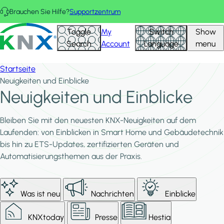
Direkt zum Inhalt
Brauchen Sie Hilfe?
Supportzentrum
KNX - Homepage
Toggle
My
Switch
Show
Search
Account
Language
menu
Startseite
Neuigkeiten und Einblicke
Neuigkeiten und Einblicke
Bleiben Sie mit den neuesten KNX-Neuigkeiten auf dem
Laufenden: von Einblicken in Smart Home und Gebäudetechnik
bis hin zu ETS-Updates, zertifizierten Geräten und
Automatisierungsthemen aus der Praxis.
Was ist neu
Nachrichten
Einblicke
KNXtoday
Presse
Hestia