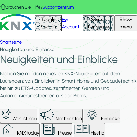
Direkt zum Inhalt
Brauchen Sie Hilfe?
Supportzentrum
KNX - Homepage
Toggle
My
Switch
Show
Search
Account
Language
menu
Startseite
Neuigkeiten und Einblicke
Neuigkeiten und Einblicke
Bleiben Sie mit den neuesten KNX-Neuigkeiten auf dem
Laufenden: von Einblicken in Smart Home und Gebäudetechnik
bis hin zu ETS-Updates, zertifizierten Geräten und
Automatisierungsthemen aus der Praxis.
Was ist neu
Nachrichten
Einblicke
KNXtoday
Presse
Hestia