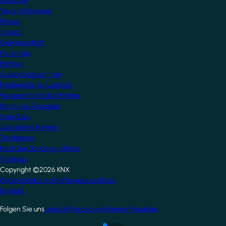
Einblicke
Veranstaltungen
Presse
Videos
Gemeinschaft
Hersteller
Partner
Ausbildungszentren
Freiberufliche Ausbilder
Wissenschaftliche Partner
Nationale Gruppen
Userclubs
Assoziierte Partner
Testlabore
NextGen Bildungsinstitute
Startups
Copyright ©2026 KNX
Footer
Datenschutz und Haftungsausschluss
Kontakt
Folgen Sie uns
LinkedIn
Facebook
Instagram
Youtube