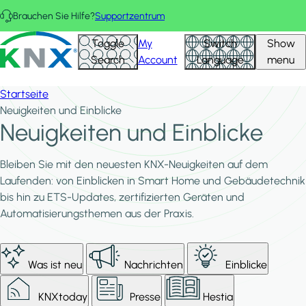
Direkt zum Inhalt
Brauchen Sie Hilfe?
Supportzentrum
KNX - Homepage
Toggle
My
Switch
Show
Search
Account
Language
menu
Startseite
Neuigkeiten und Einblicke
Neuigkeiten und Einblicke
Bleiben Sie mit den neuesten KNX-Neuigkeiten auf dem
Laufenden: von Einblicken in Smart Home und Gebäudetechnik
bis hin zu ETS-Updates, zertifizierten Geräten und
Automatisierungsthemen aus der Praxis.
Was ist neu
Nachrichten
Einblicke
KNXtoday
Presse
Hestia