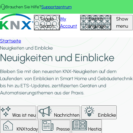
Direkt zum Inhalt
Brauchen Sie Hilfe?
Supportzentrum
KNX - Homepage
Toggle
My
Switch
Show
Search
Account
Language
menu
Startseite
Neuigkeiten und Einblicke
Neuigkeiten und Einblicke
Bleiben Sie mit den neuesten KNX-Neuigkeiten auf dem
Laufenden: von Einblicken in Smart Home und Gebäudetechnik
bis hin zu ETS-Updates, zertifizierten Geräten und
Automatisierungsthemen aus der Praxis.
Was ist neu
Nachrichten
Einblicke
KNXtoday
Presse
Hestia