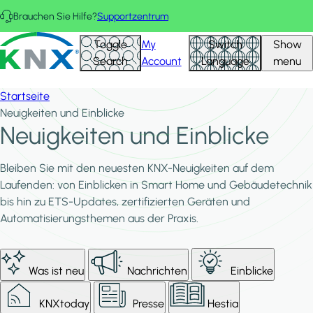
Direkt zum Inhalt
Brauchen Sie Hilfe?
Supportzentrum
KNX - Homepage
Toggle
My
Switch
Show
Search
Account
Language
menu
Startseite
Neuigkeiten und Einblicke
Neuigkeiten und Einblicke
Bleiben Sie mit den neuesten KNX-Neuigkeiten auf dem
Laufenden: von Einblicken in Smart Home und Gebäudetechnik
bis hin zu ETS-Updates, zertifizierten Geräten und
Automatisierungsthemen aus der Praxis.
Was ist neu
Nachrichten
Einblicke
KNXtoday
Presse
Hestia