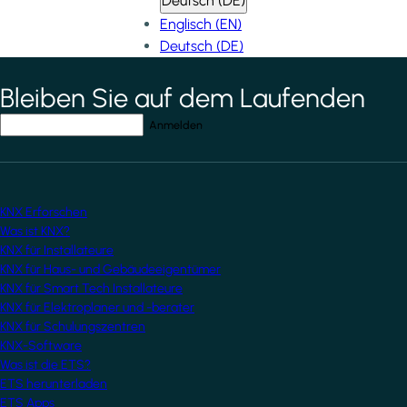
Deutsch (DE)
Englisch (EN)
Deutsch (DE)
Bleiben Sie auf dem Laufenden
*
indicates required field
Ihre E-Mail-Adresse
*
KNX Erforschen
Was ist KNX?
KNX für Installateure
KNX für Haus- und Gebäudeeigentümer
KNX für Smart Tech Installateure
KNX für Elektroplaner und -berater
KNX für Schulungszentren
KNX-Software
Was ist die ETS?
ETS herunterladen
ETS Apps