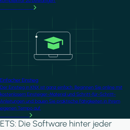
Komplexität zu bewältigen.
MMehr erfahren
Image
Einfacher Einstieg
Der Einstieg in KNX ist ganz einfach. Beginnen Sie online mit
kostenlosem Einsteiger-Material und Schritt-für-Schritt-
Anleitungen und bauen Sie praktische Fähigkeiten in Ihrem
eigenen Tempo auf.
Mehr erfahren
ETS: Die Software hinter jeder