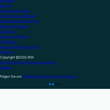
Hersteller
Partner
Ausbildungszentren
Freiberufliche Ausbilder
Wissenschaftliche Partner
Nationale Gruppen
Userclubs
Assoziierte Partner
Testlabore
NextGen Bildungsinstitute
Startups
Copyright ©2026 KNX
Footer
Datenschutz und Haftungsausschluss
Kontakt
Folgen Sie uns
LinkedIn
Facebook
Instagram
Youtube