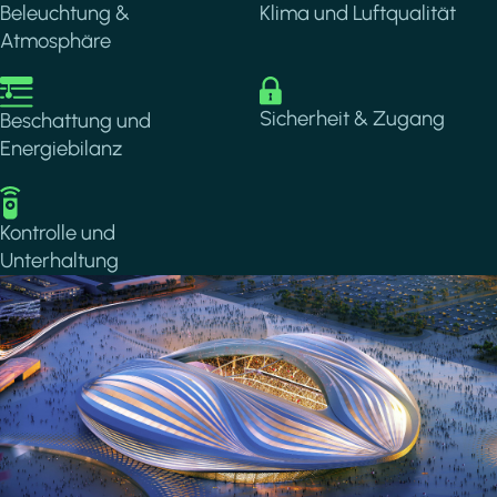
Beleuchtung &
Klima und Luftqualität
Atmosphäre
Image
Image
Sicherheit & Zugang
Beschattung und
Energiebilanz
Image
Kontrolle und
Unterhaltung