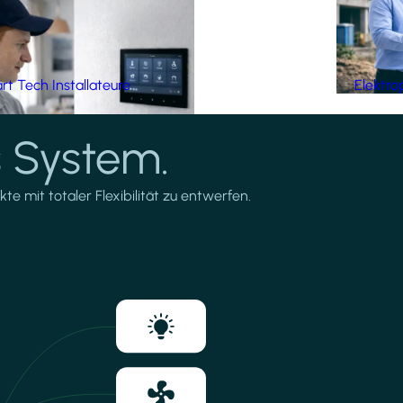
t Tech Installateure
Elektro
 System.
te mit totaler Flexibilität zu entwerfen.