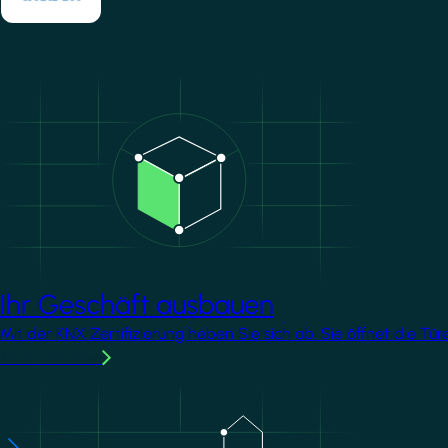
Image
Ihr Geschäft ausbauen
Mit der KNX Zertifizierung heben Sie sich ab. Sie öffnet die T
Mehr erfahren
Image