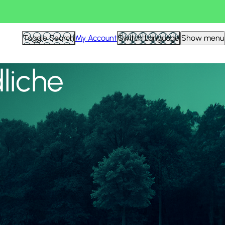
Alle anzeigen
Toggle Search
My Account
Switch Language
Show menu
liche