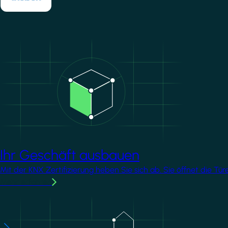
Image
Ihr Geschäft ausbauen
Mit der KNX Zertifizierung heben Sie sich ab. Sie öffnet die T
Mehr erfahren
Image