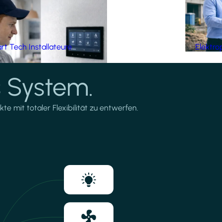
t Tech Installateure
Elektro
 System.
te mit totaler Flexibilität zu entwerfen.