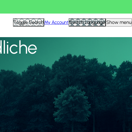
Alle anzeigen
Toggle Search
My Account
Switch Language
Show menu
liche