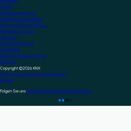
Hersteller
Partner
Ausbildungszentren
Freiberufliche Ausbilder
Wissenschaftliche Partner
Nationale Gruppen
Userclubs
Assoziierte Partner
Testlabore
NextGen Bildungsinstitute
Startups
Copyright ©2026 KNX
Footer
Datenschutz und Haftungsausschluss
Kontakt
Folgen Sie uns
LinkedIn
Facebook
Instagram
Youtube