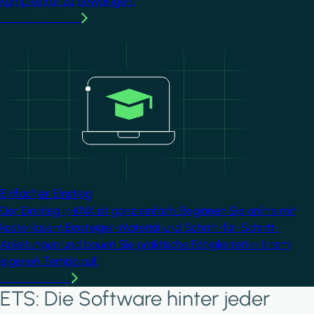
Komplexität zu bewältigen.
MMehr erfahren
Image
Einfacher Einstieg
Der Einstieg in KNX ist ganz einfach. Beginnen Sie online mit
kostenlosem Einsteiger-Material und Schritt-für-Schritt-
Anleitungen und bauen Sie praktische Fähigkeiten in Ihrem
eigenen Tempo auf.
Mehr erfahren
ETS: Die Software hinter jeder