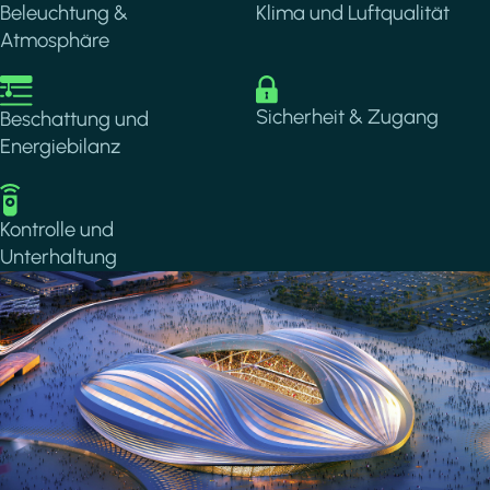
Beleuchtung &
Klima und Luftqualität
Atmosphäre
Image
Image
Sicherheit & Zugang
Beschattung und
Energiebilanz
Image
Kontrolle und
Unterhaltung