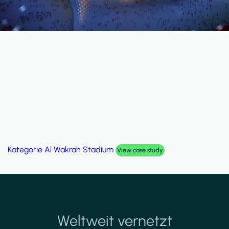
Kategorie
Al Wakrah Stadium
View case study
Weltweit vernetzt