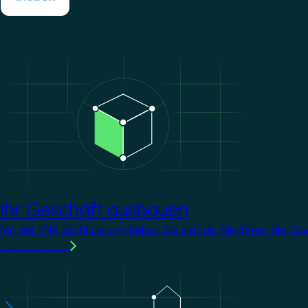
Image
Ihr Geschäft ausbauen
Mit der KNX Zertifizierung heben Sie sich ab. Sie öffnet die T
Mehr erfahren
Image