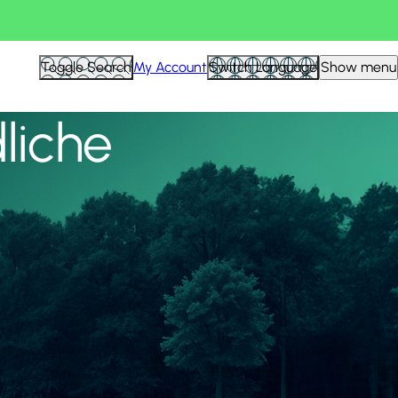
Alle anzeigen
Toggle Search
My Account
Switch Language
Show menu
liche