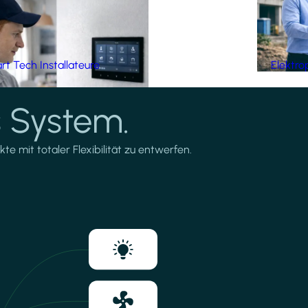
t Tech Installateure
Elektro
 System.
te mit totaler Flexibilität zu entwerfen.