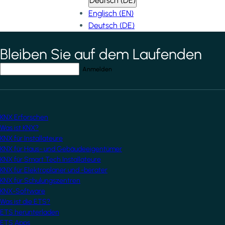
Deutsch (DE)
Englisch (EN)
Deutsch (DE)
Bleiben Sie auf dem Laufenden
*
indicates required field
Ihre E-Mail-Adresse
*
KNX Erforschen
Was ist KNX?
KNX für Installateure
KNX für Haus- und Gebäudeeigentümer
KNX für Smart Tech Installateure
KNX für Elektroplaner und -berater
KNX für Schulungszentren
KNX-Software
Was ist die ETS?
ETS herunterladen
ETS Apps