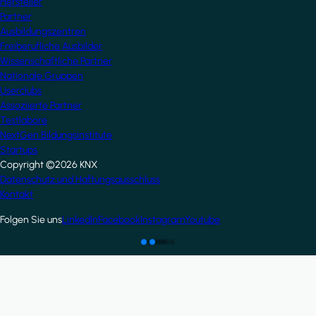
Hersteller
Partner
Ausbildungszentren
Freiberufliche Ausbilder
Wissenschaftliche Partner
Nationale Gruppen
Userclubs
Assoziierte Partner
Testlabore
NextGen Bildungsinstitute
Startups
Copyright ©2026 KNX
Footer
Datenschutz und Haftungsausschluss
Kontakt
Folgen Sie uns
LinkedIn
Facebook
Instagram
Youtube