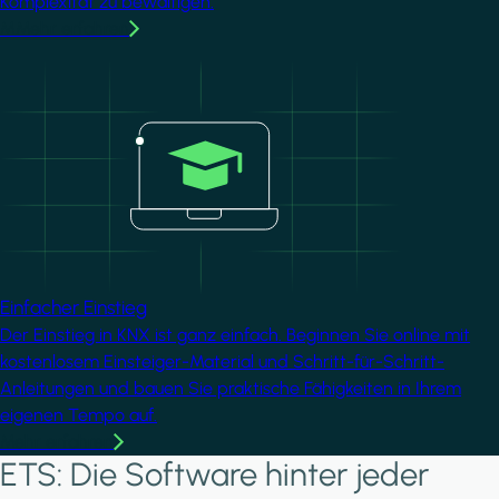
Komplexität zu bewältigen.
MMehr erfahren
Image
Einfacher Einstieg
Der Einstieg in KNX ist ganz einfach. Beginnen Sie online mit
kostenlosem Einsteiger-Material und Schritt-für-Schritt-
Anleitungen und bauen Sie praktische Fähigkeiten in Ihrem
eigenen Tempo auf.
Mehr erfahren
ETS: Die Software hinter jeder