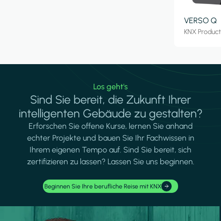
VERSO Q
KNX Produc
Los geht's
Sind Sie bereit, die Zukunft Ihrer
intelligenten Gebäude zu gestalten?
Erforschen Sie offene Kurse, lernen Sie anhand
echter Projekte und bauen Sie Ihr Fachwissen in
Ihrem eigenen Tempo auf. Sind Sie bereit, sich
zertifizieren zu lassen? Lassen Sie uns beginnen.
Beginnen Sie Ihre berufliche Reise mit KNX