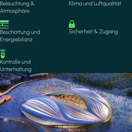
Beleuchtung &
Klima und Luftqualität
Atmosphäre
Image
Image
Sicherheit & Zugang
Beschattung und
Energiebilanz
Image
Kontrolle und
Unterhaltung