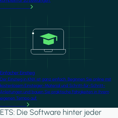
Komplexität zu bewältigen.
MMehr erfahren
Image
Einfacher Einstieg
Der Einstieg in KNX ist ganz einfach. Beginnen Sie online mit
kostenlosem Einsteiger-Material und Schritt-für-Schritt-
Anleitungen und bauen Sie praktische Fähigkeiten in Ihrem
eigenen Tempo auf.
Mehr erfahren
ETS: Die Software hinter jeder