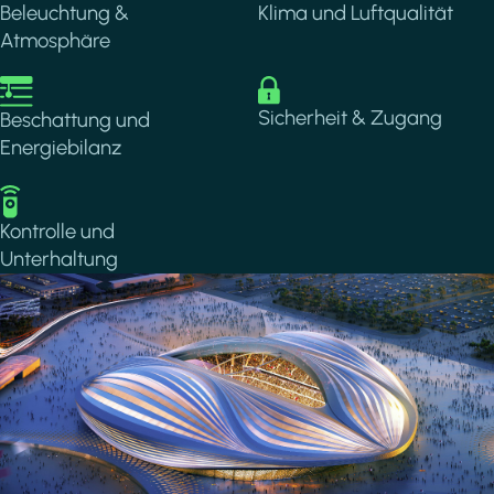
Beleuchtung &
Klima und Luftqualität
Atmosphäre
Image
Image
Sicherheit & Zugang
Beschattung und
Energiebilanz
Image
Kontrolle und
Unterhaltung