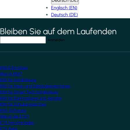
Deutsch (DE)
Englisch (EN)
Deutsch (DE)
Bleiben Sie auf dem Laufenden
*
indicates required field
Ihre E-Mail-Adresse
*
KNX Erforschen
Was ist KNX?
KNX für Installateure
KNX für Haus- und Gebäudeeigentümer
KNX für Smart Tech Installateure
KNX für Elektroplaner und -berater
KNX für Schulungszentren
KNX-Software
Was ist die ETS?
ETS herunterladen
ETS Apps