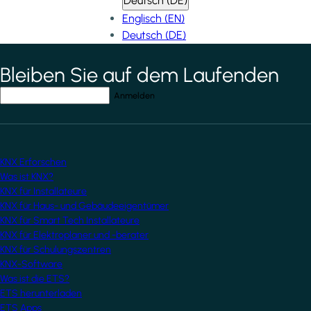
Deutsch (DE)
Englisch (EN)
Deutsch (DE)
Bleiben Sie auf dem Laufenden
*
indicates required field
Ihre E-Mail-Adresse
*
KNX Erforschen
Was ist KNX?
KNX für Installateure
KNX für Haus- und Gebäudeeigentümer
KNX für Smart Tech Installateure
KNX für Elektroplaner und -berater
KNX für Schulungszentren
KNX-Software
Was ist die ETS?
ETS herunterladen
ETS Apps