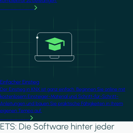
Komplexität zu bewältigen.
MMehr erfahren
Image
Einfacher Einstieg
Der Einstieg in KNX ist ganz einfach. Beginnen Sie online mit
kostenlosem Einsteiger-Material und Schritt-für-Schritt-
Anleitungen und bauen Sie praktische Fähigkeiten in Ihrem
eigenen Tempo auf.
Mehr erfahren
ETS: Die Software hinter jeder