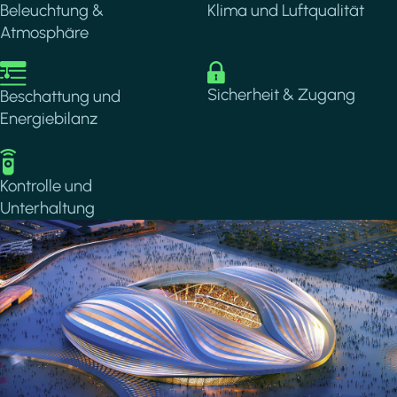
Beleuchtung &
Klima und Luftqualität
Atmosphäre
Image
Image
Sicherheit & Zugang
Beschattung und
Energiebilanz
Image
Kontrolle und
Unterhaltung