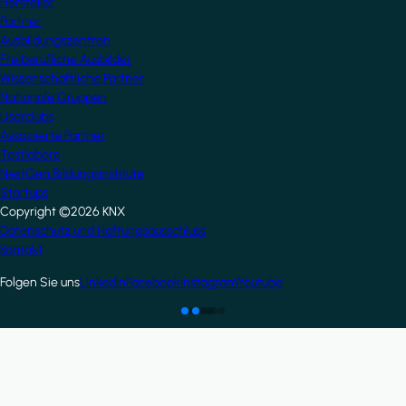
Hersteller
Partner
Ausbildungszentren
Freiberufliche Ausbilder
Wissenschaftliche Partner
Nationale Gruppen
Userclubs
Assoziierte Partner
Testlabore
NextGen Bildungsinstitute
Startups
Copyright ©2026 KNX
Footer
Datenschutz und Haftungsausschluss
Kontakt
Folgen Sie uns
LinkedIn
Facebook
Instagram
Youtube