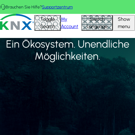
Direkt zum Inhalt
Brauchen Sie Hilfe?
Supportzentrum
AUSGEWÄHLTE PROJEKTE
Alle anzeigen
KNX - Homepage
Toggle
My
Switch
Show
Search
Account
Language
menu
Ein Ökosystem. Unendliche
Möglichkeiten.