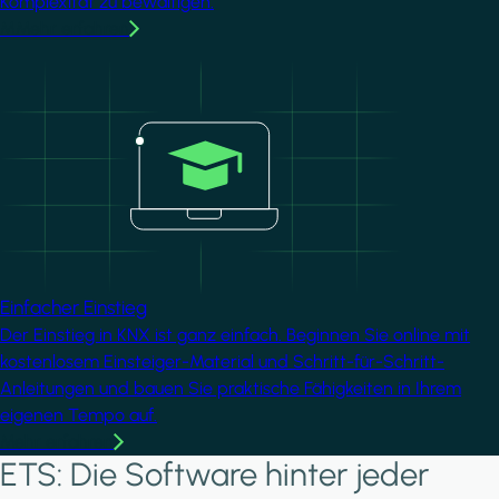
Komplexität zu bewältigen.
MMehr erfahren
Image
Einfacher Einstieg
Der Einstieg in KNX ist ganz einfach. Beginnen Sie online mit
kostenlosem Einsteiger-Material und Schritt-für-Schritt-
Anleitungen und bauen Sie praktische Fähigkeiten in Ihrem
eigenen Tempo auf.
Mehr erfahren
ETS: Die Software hinter jeder