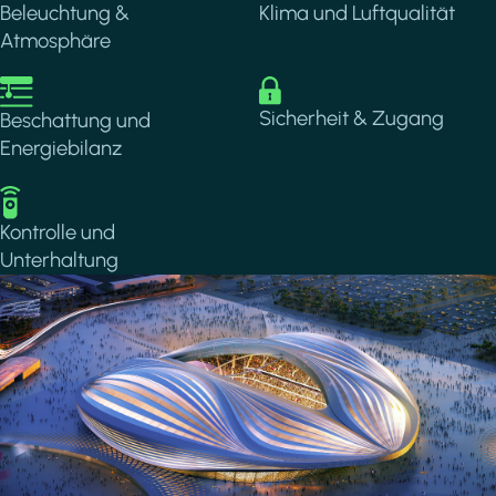
Beleuchtung &
Klima und Luftqualität
Atmosphäre
Image
Image
Sicherheit & Zugang
Beschattung und
Energiebilanz
Image
Kontrolle und
Unterhaltung