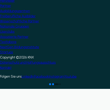
Hersteller
Partner
Ausbildungszentren
Freiberufliche Ausbilder
Wissenschaftliche Partner
Nationale Gruppen
Userclubs
Assoziierte Partner
Testlabore
NextGen Bildungsinstitute
Startups
Copyright ©2026 KNX
Footer
Datenschutz und Haftungsausschluss
Kontakt
Folgen Sie uns
LinkedIn
Facebook
Instagram
Youtube