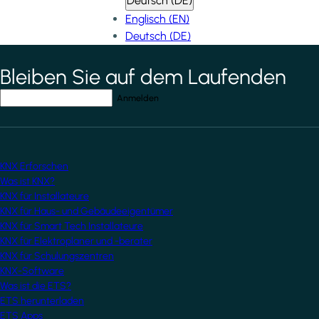
Deutsch (DE)
Englisch (EN)
Deutsch (DE)
Bleiben Sie auf dem Laufenden
*
indicates required field
Ihre E-Mail-Adresse
*
KNX Erforschen
Was ist KNX?
KNX für Installateure
KNX für Haus- und Gebäudeeigentümer
KNX für Smart Tech Installateure
KNX für Elektroplaner und -berater
KNX für Schulungszentren
KNX-Software
Was ist die ETS?
ETS herunterladen
ETS Apps