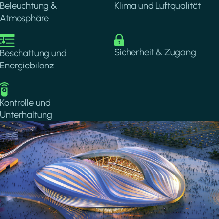
Beleuchtung &
Klima und Luftqualität
Atmosphäre
Image
Image
Sicherheit & Zugang
Beschattung und
Energiebilanz
Image
Kontrolle und
Unterhaltung