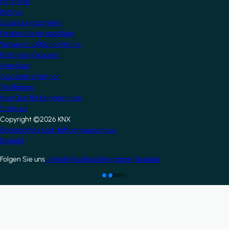
Hersteller
Partner
Ausbildungszentren
Freiberufliche Ausbilder
Wissenschaftliche Partner
Nationale Gruppen
Userclubs
Assoziierte Partner
Testlabore
NextGen Bildungsinstitute
Startups
Copyright ©2026 KNX
Footer
Datenschutz und Haftungsausschluss
Kontakt
Folgen Sie uns
LinkedIn
Facebook
Instagram
Youtube