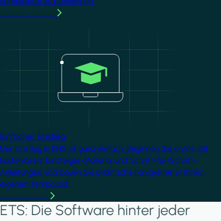
Komplexität zu bewältigen.
MMehr erfahren
Image
Einfacher Einstieg
Der Einstieg in KNX ist ganz einfach. Beginnen Sie online mit
kostenlosem Einsteiger-Material und Schritt-für-Schritt-
Anleitungen und bauen Sie praktische Fähigkeiten in Ihrem
eigenen Tempo auf.
Mehr erfahren
ETS: Die Software hinter jeder