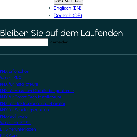
Deutsch (DE)
Englisch (EN)
Deutsch (DE)
Bleiben Sie auf dem Laufenden
*
indicates required field
Ihre E-Mail-Adresse
*
KNX Erforschen
Was ist KNX?
KNX für Installateure
KNX für Haus- und Gebäudeeigentümer
KNX für Smart Tech Installateure
KNX für Elektroplaner und -berater
KNX für Schulungszentren
KNX-Software
Was ist die ETS?
ETS herunterladen
ETS Apps