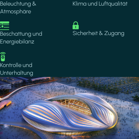
Beleuchtung &
Klima und Luftqualität
Atmosphäre
Image
Image
Sicherheit & Zugang
Beschattung und
Energiebilanz
Image
Kontrolle und
Unterhaltung