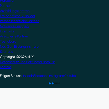
Hersteller
Partner
Ausbildungszentren
Freiberufliche Ausbilder
Wissenschaftliche Partner
Nationale Gruppen
Userclubs
Assoziierte Partner
Testlabore
NextGen Bildungsinstitute
Startups
Copyright ©2026 KNX
Footer
Datenschutz und Haftungsausschluss
Kontakt
Folgen Sie uns
LinkedIn
Facebook
Instagram
Youtube