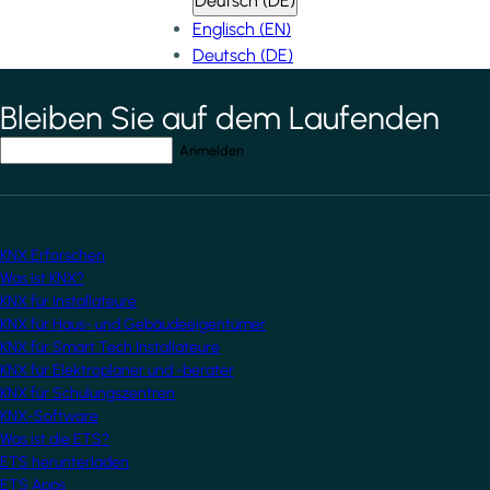
Deutsch (DE)
Englisch (EN)
Deutsch (DE)
Bleiben Sie auf dem Laufenden
*
indicates required field
Ihre E-Mail-Adresse
*
KNX Erforschen
Was ist KNX?
KNX für Installateure
KNX für Haus- und Gebäudeeigentümer
KNX für Smart Tech Installateure
KNX für Elektroplaner und -berater
KNX für Schulungszentren
KNX-Software
Was ist die ETS?
ETS herunterladen
ETS Apps