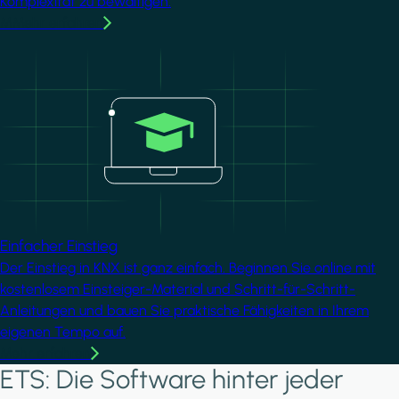
Komplexität zu bewältigen.
MMehr erfahren
Image
Einfacher Einstieg
Der Einstieg in KNX ist ganz einfach. Beginnen Sie online mit
kostenlosem Einsteiger-Material und Schritt-für-Schritt-
Anleitungen und bauen Sie praktische Fähigkeiten in Ihrem
eigenen Tempo auf.
Mehr erfahren
ETS: Die Software hinter jeder