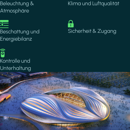
Beleuchtung &
Klima und Luftqualität
Atmosphäre
Image
Image
Sicherheit & Zugang
Beschattung und
Energiebilanz
Image
Kontrolle und
Unterhaltung