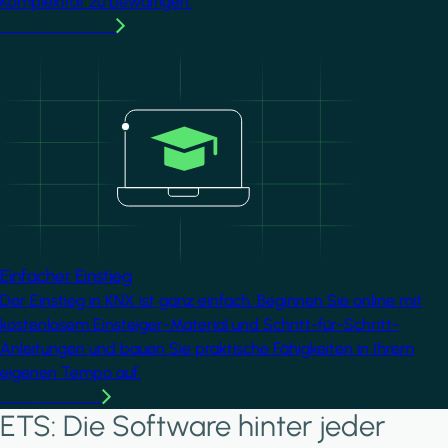
Komplexität zu bewältigen.
MMehr erfahren
Image
Einfacher Einstieg
Der Einstieg in KNX ist ganz einfach. Beginnen Sie online mit
kostenlosem Einsteiger-Material und Schritt-für-Schritt-
Anleitungen und bauen Sie praktische Fähigkeiten in Ihrem
eigenen Tempo auf.
Mehr erfahren
ETS: Die Software hinter jeder