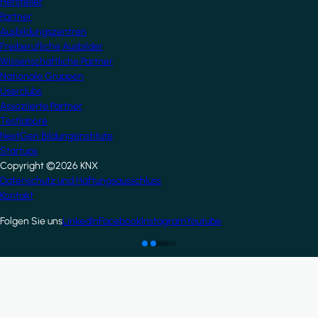
Hersteller
Partner
Ausbildungszentren
Freiberufliche Ausbilder
Wissenschaftliche Partner
Nationale Gruppen
Userclubs
Assoziierte Partner
Testlabore
NextGen Bildungsinstitute
Startups
Copyright ©2026 KNX
Footer
Datenschutz und Haftungsausschluss
Kontakt
Folgen Sie uns
LinkedIn
Facebook
Instagram
Youtube