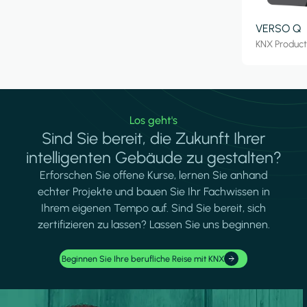
VERSO Q
KNX Produc
Los geht's
Sind Sie bereit, die Zukunft Ihrer
intelligenten Gebäude zu gestalten?
Erforschen Sie offene Kurse, lernen Sie anhand
echter Projekte und bauen Sie Ihr Fachwissen in
Ihrem eigenen Tempo auf. Sind Sie bereit, sich
zertifizieren zu lassen? Lassen Sie uns beginnen.
Beginnen Sie Ihre berufliche Reise mit KNX