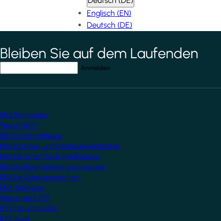
Deutsch (DE)
Englisch (EN)
Deutsch (DE)
Bleiben Sie auf dem Laufenden
*
indicates required field
Ihre E-Mail-Adresse
*
KNX Erforschen
Was ist KNX?
KNX für Installateure
KNX für Haus- und Gebäudeeigentümer
KNX für Smart Tech Installateure
KNX für Elektroplaner und -berater
KNX für Schulungszentren
KNX-Software
Was ist die ETS?
ETS herunterladen
ETS Apps