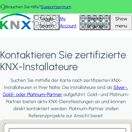
Direkt zum Inhalt
Brauchen Sie Hilfe?
Supportzentrum
KNX - Homepage
Toggle
My
Switch
Show
Search
Account
Language
menu
Kontaktieren Sie zertifizierte
KNX-Installateure
Suchen Sie mithilfe der Karte nach zertifizierten KNX-
Installateuren in Ihrer Nähe. Die Installateure sind als
Silver-,
Gold- oder Platinum-Partner
aufgeführt. Gold- und Platinum-
Partner bieten aktiv KNX-Dienstleistungen an und können
direkt kontaktiert werden. Platinum-Partner stellen
Referenzprojekte zur Ansicht bereit.
Filter:
PLATINUM PARTNERS
GOLD PARTNERS