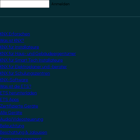
Ihre E-Mail-Adresse
*
KNX Erforschen
Was ist KNX?
KNX für Installateure
KNX für Haus- und Gebäudeeigentümer
KNX für Smart Tech Installateure
KNX für Elektroplaner und -berater
KNX für Schulungszentren
KNX-Software
Was ist die ETS?
ETS herunterladen
ETS Apps
Zertifizierte Geräte
Alle Geräte
Audio/Videosteuerung
Beleuchtung
Beschattung & Jalousien
Energiemanagement