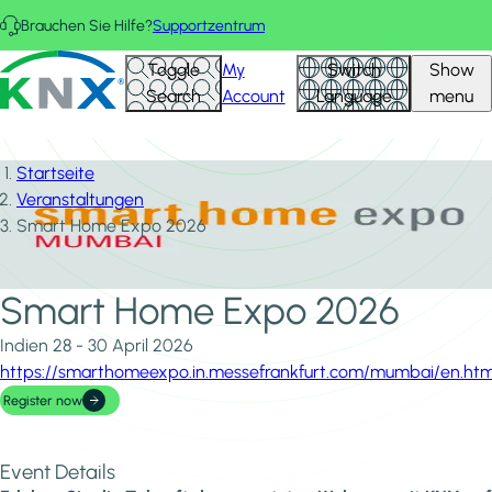
Direkt zum Inhalt
Brauchen Sie Hilfe?
Supportzentrum
KNX - Homepage
Toggle
My
Switch
Show
Search
Account
Language
menu
Startseite
Veranstaltungen
Smart Home Expo 2026
Smart Home Expo 2026
Indien
28 - 30 April 2026
https://smarthomeexpo.in.messefrankfurt.com/mumbai/en.htm
Register now
Event Details