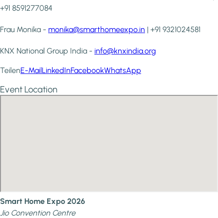
+91 8591277084
Frau Monika -
monika@smarthomeexpo.in
| +91 9321024581
KNX National Group India -
info@knxindia.org
Teilen
E-Mail
LinkedIn
Facebook
WhatsApp
Event Location
Smart Home Expo 2026
Jio Convention Centre