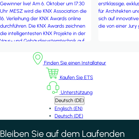
erstklassige, exkl
Gewinner live! Am 6. Oktober um 17:30
für Architekten un
Uhr MESZ wird die KNX Association die
sich auf innovativ
16. Verleihung der KNX Awards online
die von einer Jur
durchführen. Die KNX Awards zeichnen
die intelligentesten KNX Projekte in der
Haus- und Gebäudesystemtechnik auf
der ganzen Welt aus, die sich durch
Innovation und technischen Fortschritt
Finden Sie einen Installateur
auszeichnen. Seien Sie online dabei und
nehmen Sie an der Enthüllung der
Kaufen Sie ETS
inspirierendsten Projekte der Welt teil!
Unterstützung
Deutsch (DE)
Englisch (EN)
Deutsch (DE)
Bleiben Sie auf dem Laufenden
*
indicates required field